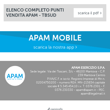
ELENCO COMPLETO PUNTI
scarica il pdf
VENDITA APAM - TBSUD
APAM MOBILE
scarica
la nostra app
APAM ESERCIZIO S.P.A.
Sede legale: Via dei Toscani, 3/c - 46100 Mantova - C.P.
239 Mantova Centro
P.IVA/C.F. e iscriz. Registro Imprese di Mn n.
02004750200
- numero REA: MN-
215834
capitale
sociale € 5.345.454,10 i.v. T.
0376 2301
- F.
0376 230330
-
apam@apam.it
- PEC.
apam@legalmail.it