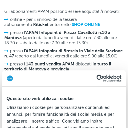
Gli abbonamenti APAM possono essere acquistati/rinnovati:
online - per il rinnovo della tessera
Riticket
SHOP ONLINE
abbonamento
entra nello
APAM Infopoint di Piazza Cavallotti n.10 a
presso l'
Mantova
(aperto da lunedì a venerdi dalle ore 7.30 alle ore
18.30 e sabato dalle ore 7.30 alle ore 13.30)
l'APAM Infopoint di Brescia in Viale della Stazione
presso
n. 47
(aperto dal lunedì al venerdì dalle ore 9.00 alle 15.00)
143 punti vendita APAM
in tutto il
presso i
dislocati
territorio di Mantova e provincia
TITOLI DI VIAGGIO
Questo sito web utilizza i cookie
I titoli di viaggio urbani e interurbani (biglietti o carnet)
possono essere acquistati o ricaricati presso:
Utilizziamo i cookie per personalizzare contenuti ed
APAM Infopoint di Piazza Cavallotti n.10 a Mantova
l'
annunci, per fornire funzionalità dei social media e per
(aperto da lunedì a venerdi dalle ore 7.30 alle ore 18.30 e
analizzare il nostro traffico. Condividiamo inoltre
sabato dalle ore 7.30 alle ore 13.30)
informazioni sul modo in cui utilizza il nostro sito con i