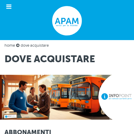
Apri
il
menu
home
dove acquistare
DOVE ACQUISTARE
placeholder
immagine
per
pagina
Dove
Acquistare
ABBONAMENTI