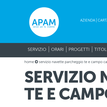
Menù
AZIENDA
CART
secondario
Menù
principale
SERVIZIO
ORARI
PROGETTI
TITOL
home
servizio navette parcheggio te e campo c
SERVIZIO
TE E CAM