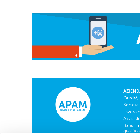
AZIEND
Qualità,
Società 
Lavora 
Avvisi d
Bandi, m
qualific