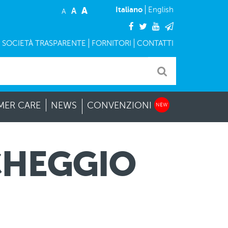
A
Italiano
English
A
A
facebook
twitter
youtube
mail
SOCIETÀ TRASPARENTE
FORNITORI
CONTATTI
ER CARE
NEWS
CONVENZIONI
NEW
CHEGGIO