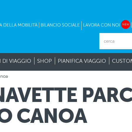
A DELLA MOBILITÀ
BILANCIO SOCIALE
LAVORA CON NOI
NEW
I DI VIAGGIO
SHOP
PIANIFICA VIAGGIO
CUSTOM
anoa
 NAVETTE PAR
PO CANOA