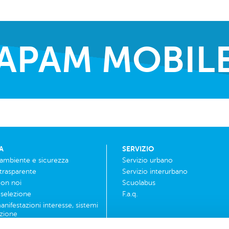
APAM MOBIL
A
SERVIZIO
 ambiente e sicurezza
Servizio urbano
trasparente
Servizio interurbano
con noi
Scuolabus
i selezione
F.a.q.
anifestazioni interesse, sistemi
azione