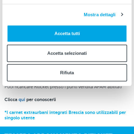
Puoi utilizzare Riticket anche per altre persone
*
.
Come?
Mostra dettagli
Occorre validare il biglietto per la propria corsa
Si appoggia nuovamente il biglietto alla validatrice
Accetta tutti
Seleziona sul display il numero dei passeggeri da
aggiungere
Ripetere la convalida per confermare la scelta
Accetta selezionati
La validazione per più persone è consentita entro 2 minuti
dalla prima convalida
Rifiuta
Corse Terminate?
Puoi ricaricare Riticket presso i punti vendita APAM abilitati
Clicca
qui
per conoscerli
*I carnet extraurbani integrati Brescia sono utilizzabili per
singolo utente