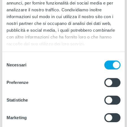
annunci, per fornire funzionalità dei social media e per
Su Riticket potrai caricare i seguenti titoli:
analizzare il nostro traffico. Condividiamo inoltre
Biglietti corsa singola extraurbana anche integrati
informazioni sul modo in cui utilizza il nostro sito con i
(ad eccezione degli
Carnet extraurbani da 10 corse
nostri partner che si occupano di analisi dei dati web,
integrati Brescia, validi per un solo utente)
pubblicità e social media, i quali potrebbero combinarle
Carnet urbani 10 corse
con altre informazioni che ha fornito loro o che hanno
raccolto dal suo utilizzo dei loro servizi.
Biglietto Urbano Giornaliero Famiglia e 24H
Il singolo biglietto di corsa semplice urbano si può acquistare
Selezione
Tap To Go
tramite il dispositivo
, ovvero utilizzando la carta di
Necessari
del
credito o il bancomat in modalità contactless sul lettore
posizionato sull'autobus.
consenso
Preferenze
Come sapere quanti biglietti ci sono su Riticket?
A bordo autobus: al momento della validazione del
biglietto, il lettore mostra quanti biglietti restano
Statistiche
Presso gli Infopoint Autorizzati è possibile conoscere il
numero delle corse rimanenti
Marketing
Presso le emettitrici automatiche (vedi "
Dove acquistare
")
appoggiando Riticket sul lettore grigio sotto lo schermo