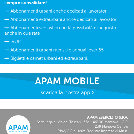
sempre convalidare!
Abbonamenti urbani anche dedicati ai lavoratori
Abbonamenti extraurbani anche dedicati ai lavoratori
Abbonamenti scolastici con la possibilità di acquisto
anche in due rate
IVOP
Abbonamenti urbani mensili e annuali over 65
Biglietti e carnet urbani ed extraurbani.
APAM MOBILE
scarica
la nostra app
APAM ESERCIZIO S.P.A.
Sede legale: Via dei Toscani, 3/c - 46100 Mantova - C.P.
239 Mantova Centro
P.IVA/C.F. e iscriz. Registro Imprese di Mn n.