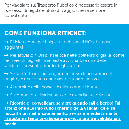
Per viaggiare sul Trasporto Pubblico è necessario essere in
possesso di regolare titolo di viaggio che va sempre
convalidato.
COME FUNZIONA RITICKET:
Riticket come per i biglietti tradizionali NON ha costi
aggiuntivi
Per attivarlo NON si inserisce nelle obliteratrici gialle, come
per i vecchi biglietti, ma basta avvicinarlo a una delle
validatrici presenti a bordo degli autobus
Se si effettuano più viaggi, che prevedono cambi nel
tragitto, è necessario convalidare su ogni mezzo
Al termine della corsa il biglietto non si butta
Si compra e si ricarica presso le rivendite autorizzate
Ricorda di convalidare sempre quando sali a bordo! Fai
attenzione alle info sullo schermo della validatrice e, se
riscontri un malfunzionamento, avvisa immediatamente
l'autista e ritenta la validazione presso le altre validatrici a
bordo