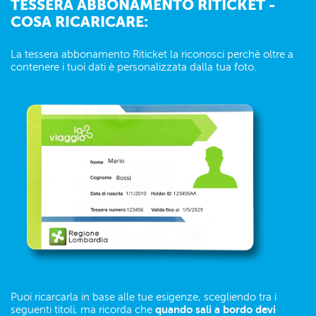
TESSERA ABBONAMENTO RITICKET -
COSA RICARICARE:
La tessera abbonamento Riticket la riconosci perchè oltre a
contenere i tuoi dati è personalizzata dalla tua foto.
Puoi ricarcarla in base alle tue esigenze, scegliendo tra i
quando sali a bordo devi
seguenti titoli, ma ricorda che